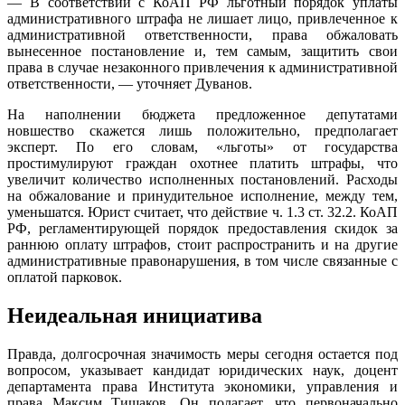
— В соответствии с КоАП РФ льготный порядок уплаты
административного штрафа не лишает лицо, привлеченное к
административной ответственности, права обжаловать
вынесенное постановление и, тем самым, защитить свои
права в случае незаконного привлечения к административной
ответственности, — уточняет Дуванов.
На наполнении бюджета предложенное депутатами
новшество скажется лишь положительно, предполагает
эксперт. По его словам, «льготы» от государства
простимулируют граждан охотнее платить штрафы, что
увеличит количество исполненных постановлений. Расходы
на обжалование и принудительное исполнение, между тем,
уменьшатся. Юрист считает, что действие ч. 1.3 ст. 32.2. КоАП
РФ, регламентирующей порядок предоставления скидок за
раннюю оплату штрафов, стоит распространить и на другие
административные правонарушения, в том числе связанные с
оплатой парковок.
Неидеальная инициатива
Правда, долгосрочная значимость меры сегодня остается под
вопросом, указывает кандидат юридических наук, доцент
департамента права Института экономики, управления и
права Максим Тишаков. Он полагает, что первоначально