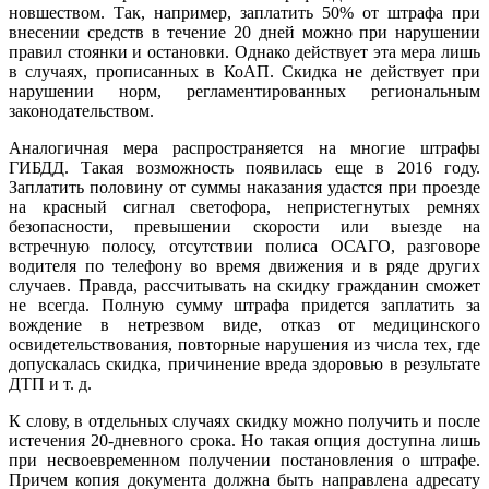
новшеством. Так, например, заплатить 50% от штрафа при
внесении средств в течение 20 дней можно при нарушении
правил стоянки и остановки. Однако действует эта мера лишь
в случаях, прописанных в КоАП. Скидка не действует при
нарушении норм, регламентированных региональным
законодательством.
Аналогичная мера распространяется на многие штрафы
ГИБДД. Такая возможность появилась еще в 2016 году.
Заплатить половину от суммы наказания удастся при проезде
на красный сигнал светофора, непристегнутых ремнях
безопасности, превышении скорости или выезде на
встречную полосу, отсутствии полиса ОСАГО, разговоре
водителя по телефону во время движения и в ряде других
случаев. Правда, рассчитывать на скидку гражданин сможет
не всегда. Полную сумму штрафа придется заплатить за
вождение в нетрезвом виде, отказ от медицинского
освидетельствования, повторные нарушения из числа тех, где
допускалась скидка, причинение вреда здоровью в результате
ДТП и т. д.
К слову, в отдельных случаях скидку можно получить и после
истечения 20-дневного срока. Но такая опция доступна лишь
при несвоевременном получении постановления о штрафе.
Причем копия документа должна быть направлена адресату