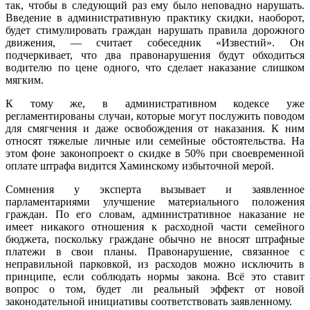
так, чтобы в следующий раз ему было неповадно нарушать.
Введение в административную практику скидки, наоборот,
будет стимулировать граждан нарушать правила дорожного
движения, — считает собеседник «Известий». Он
подчеркивает, что два правонарушения будут обходиться
водителю по цене одного, что сделает наказание слишком
мягким.
К тому же, в административном кодексе уже
регламентированы случаи, которые могут послужить поводом
для смягчения и даже освобождения от наказания. К ним
относят тяжелые личные или семейные обстоятельства. На
этом фоне законопроект о скидке в 50% при своевременной
оплате штрафа видится Хаминскому избыточной мерой.
Сомнения у эксперта вызывает и заявленное
парламентариями улучшение материального положения
граждан. По его словам, административное наказание не
имеет никакого отношения к расходной части семейного
бюджета, поскольку граждане обычно не вносят штрафные
платежи в свои планы. Правонарушение, связанное с
неправильной парковкой, из расходов можно исключить в
принципе, если соблюдать нормы закона. Всё это ставит
вопрос о том, будет ли реальный эффект от новой
законодательной инициативы соответствовать заявленному.