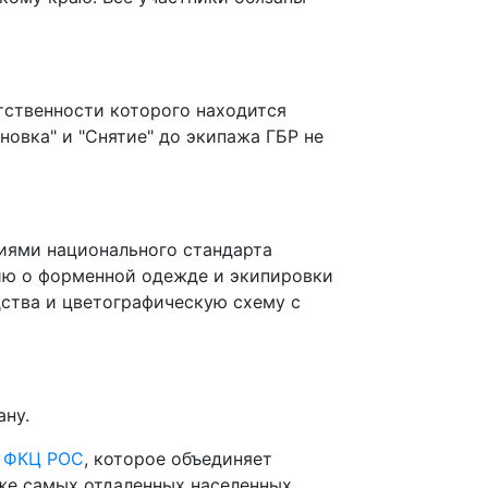
тственности которого находится
новка" и "Снятие" до экипажа ГБР не
ниями национального стандарта
ию о форменной одежде и экипировки
дства и цветографическую схему с
ану.
а ФКЦ РОС
, которое объединяет
же самых отдаленных населенных