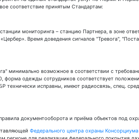
вое соответствие принятым Стандартам:
станции мониторинга – станцию Партнера, в зоне отве
Цербер». Время доведения сигналов "Тревога", "Поста
ога" минимально возможное в соответствии с требова
20, форма одежды сотрудников соответствует положен
БР технически исправны, имеют радиосвязь, спец. сре
равила документооборота и приёма объектов под охр
оставляющей
Федерального центра охраны Консорциум
ом регионе для реализации федерального покрытия да