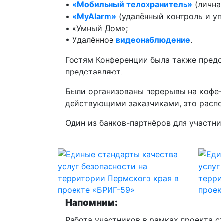
•
«Мобильный телохранитель»
(лична
•
«MyAlarm»
(удалённый контроль и у
• «Умный Дом»;
• Удалённое
видеонаблюдение
.
Гостям Конференции была также предо
представляют.
Были организованы перерывы на кофе-
действующими заказчиками, это распо
Один из банков-партнёров для участн
Напомним:
Работа участников в рамках проекта 