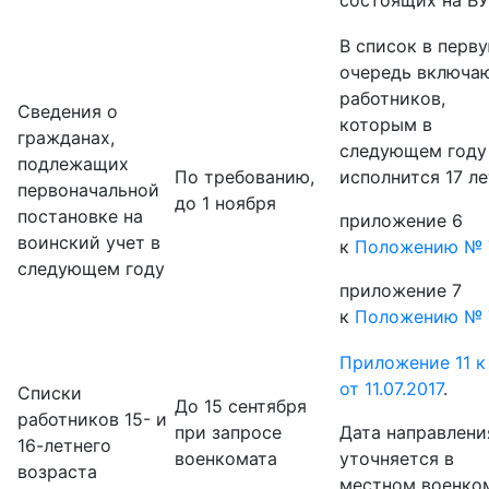
В список в перв
очередь включа
работников,
Сведения о
которым в
гражданах,
следующем году
подлежащих
По требованию,
исполнится 17 ле
первоначальной
до 1 ноября
постановке на
приложение 6
воинский учет в
к
Положению № 
следующем году
приложение 7
к
Положению № 
Приложение 11 к
от 11.07.2017
.
Списки
До 15 сентября
работников 15- и
при запросе
Дата направлени
16-летнего
военкомата
уточняется в
возраста
местном военко