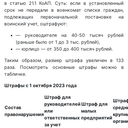
в статью 21.1 КоАП. Суть: если в установленный
срок не передали в военкомат списки граждан,
подлежащих первоначальной постановке на
воинский учет, оштрафуют:
— руководителя на 40-50 тысяч рублей
(раньше было от 1 до 3 тыс. рублей),
— юрлицо — от 350 до 400 тысяч рублей.
Таким образом, размер штрафа увеличен в 133
раза. Посмотреть основные штрафы можно в
табличке.
Штрафы с 1 октября 2023 года
Штраф для
Штраф
руководителей
Штраф для
Состав
средн
или
малых
правонарушения
крупн
ответственных
предприятий
орган
за учет