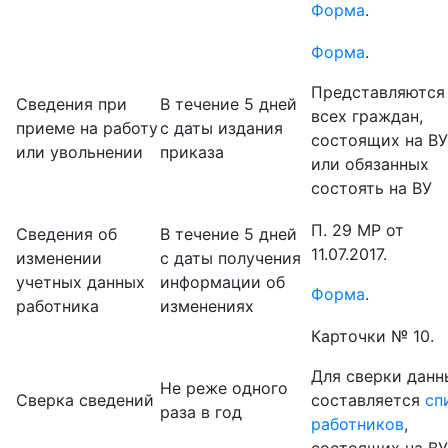
Форма
.
Форма
.
Представляются
Сведения при
В течение 5 дней
всех граждан,
приеме на работу
с даты издания
состоящих на ВУ
или увольнении
приказа
или обязанных
состоять на ВУ
П. 29 МР от
Сведения об
В течение 5 дней
11.07.2017.
изменении
с даты получения
учетных данных
информации об
Форма
.
работника
изменениях
Карточки № 10.
Для сверки данн
Не реже одного
Сверка сведений
составляется
сп
раза в год
работников
,
состоящих на ВУ